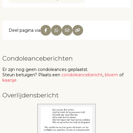
Deel pagina via
Condoleanceberichten
Er zijn nog geen
condoleances
geplaatst.
Steun betuigen
? Plaats een
condoleancebericht
,
bloem
of
kaarsje
Overlijdensbericht