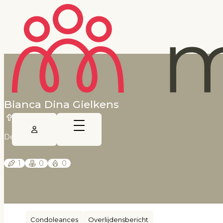
Bianca Dina Gielkens
1 juli 2025
De Limburger
1
0
0
Condoleances
Overlijdensbericht