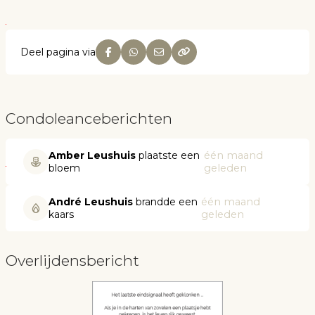
Deel pagina via
Condoleanceberichten
Amber Leushuis
plaatste een
één maand
bloem
geleden
André Leushuis
brandde een
één maand
kaars
geleden
Overlijdensbericht