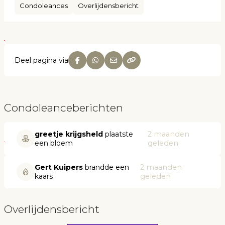
Condoleances
Overlijdensbericht
Deel pagina via
Condoleanceberichten
greetje krijgsheld
plaatste
2 maanden
een bloem
geleden
Gert Kuipers
brandde een
2 maanden
kaars
geleden
Overlijdensbericht