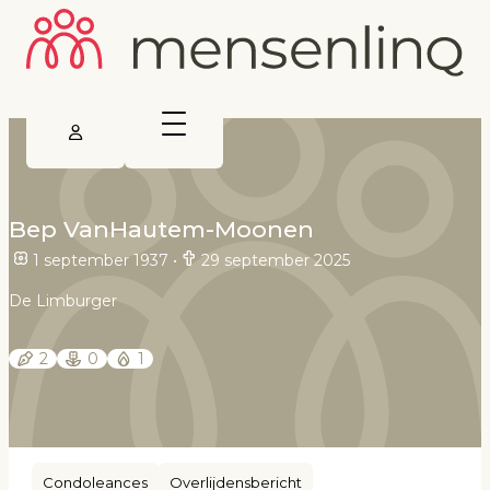
Bep VanHautem-Moonen
1 september 1937
•
29 september 2025
De Limburger
2
0
1
Condoleances
Overlijdensbericht