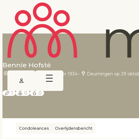
Bennie Hofsté
Weerselo op 14 november 1934
•
Deurningen op 29 okto
1
0
0
Condoleances
Overlijdensbericht