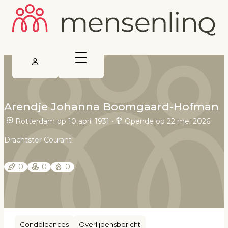
Arendje Johanna Boomgaard-Hofman
Rotterdam op 10 april 1931
•
Opende op 22 mei 2026
Drachtster Courant
0
0
0
Condoleances
Overlijdensbericht