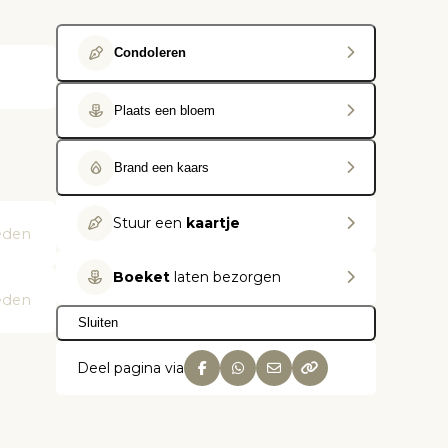
Condoleren
Plaats een bloem
Brand een kaars
Stuur een
kaartje
eden
Boeket
laten bezorgen
eden
Sluiten
Deel pagina via