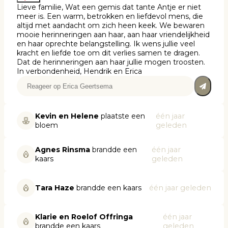
Lieve familie, Wat een gemis dat tante Antje er niet
meer is. Een warm, betrokken en liefdevol mens, die
altijd met aandacht om zich heen keek. We bewaren
mooie herinneringen aan haar, aan haar vriendelijkheid
en haar oprechte belangstelling. Ik wens jullie veel
kracht en liefde toe om dit verlies samen te dragen.
Dat de herinneringen aan haar jullie mogen troosten.
In verbondenheid, Hendrik en Erica
Kevin en Helene
plaatste een
één jaar
bloem
geleden
Agnes Rinsma
brandde een
één jaar
kaars
geleden
Tara Haze
brandde een kaars
één jaar geleden
Klarie en Roelof Offringa
één jaar
brandde een kaars
geleden