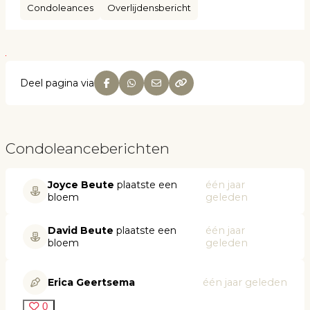
Condoleances
Overlijdensbericht
Deel pagina via
Condoleanceberichten
Joyce Beute
plaatste een
één jaar
bloem
geleden
David Beute
plaatste een
één jaar
bloem
geleden
Erica Geertsema
één jaar geleden
0