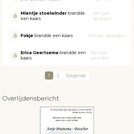
Mientje stoelwinder
brandde
één jaar
een kaars
geleden
Fokje
brandde een kaars
één jaar geleden
Erica Geertsema
brandde een
één jaar
kaars
geleden
1
2
Volgende
Overlijdensbericht