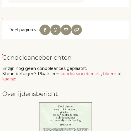
Deel pagina via
Condoleanceberichten
Er zijn nog geen
condoleances
geplaatst.
Steun betuigen
? Plaats een
condoleancebericht
,
bloem
of
kaarsje
Overlijdensbericht