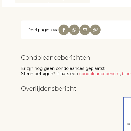
Deel pagina via
Condoleanceberichten
Er zijn nog geen
condoleances
geplaatst.
Steun betuigen
? Plaats een
condoleancebericht
,
blo
Overlijdensbericht