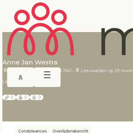
Anne Jan Westra
Leeuwarden op 30 maart 1941
•
Leeuwarden op 29 nove
Leeuwarder Courant
0
0
0
Condoleances
Overlijdensbericht