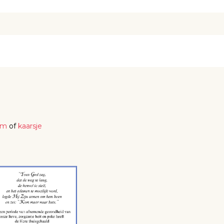
em
of
kaarsje