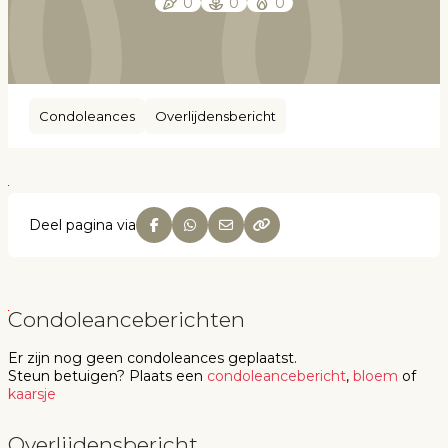
0
0
0
Condoleances
Overlijdensbericht
Deel pagina via
Condoleanceberichten
Er zijn nog geen
condoleances
geplaatst.
Steun betuigen
? Plaats een
condoleancebericht
,
bloem
of
kaarsje
Overlijdensbericht