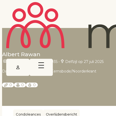
Albert Rawan
Pekalongan op 10 april 1935
•
Delfzijl op 27 juli 2025
Dagblad van het Noorden, Eemsbode/Noorderkrant
0
0
0
Condoleances
Overlijdensbericht