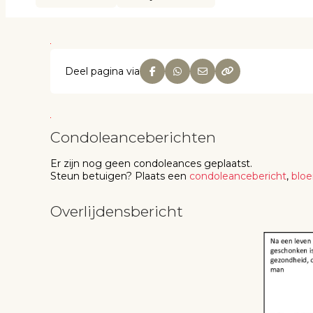
Deel pagina via
Condoleanceberichten
Er zijn nog geen
condoleances
geplaatst.
Steun betuigen
? Plaats een
condoleancebericht
,
blo
Overlijdensbericht