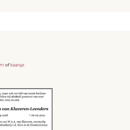
em
of
kaarsje