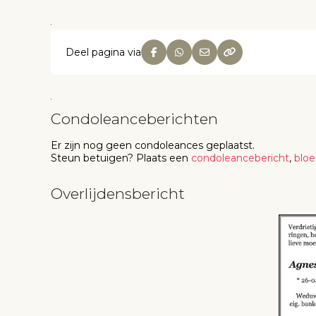
Deel pagina via
Condoleanceberichten
Er zijn nog geen
condoleances
geplaatst.
Steun betuigen
? Plaats een
condoleancebericht
,
blo
Overlijdensbericht