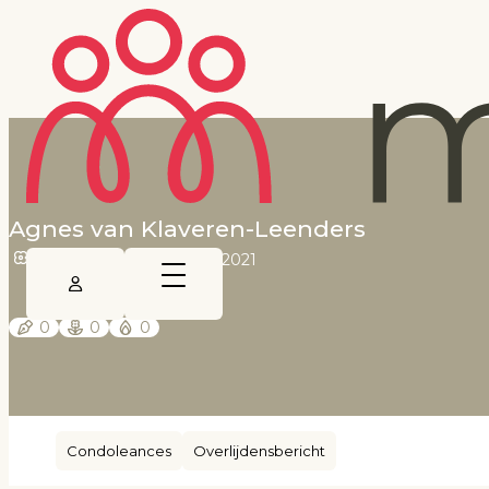
Agnes van Klaveren-Leenders
26 april 1928
•
6 maart 2021
0
0
0
Condoleances
Overlijdensbericht