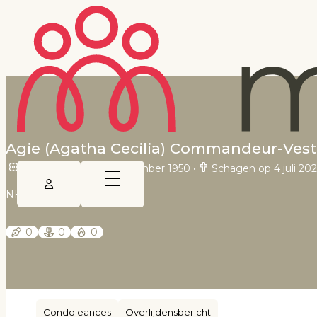
Agie (Agatha Cecilia) Commandeur-Vest
Amsterdam op 26 december 1950
•
Schagen op 4 juli 20
NHD - Helderse Courant
0
0
0
Condoleances
Overlijdensbericht