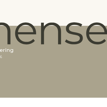
ering
26