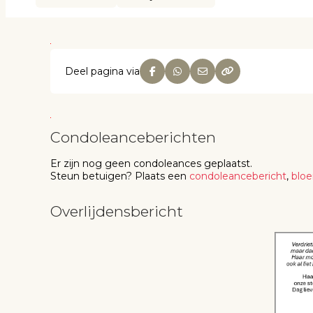
Deel pagina via
Condoleanceberichten
Er zijn nog geen
condoleances
geplaatst.
Steun betuigen
? Plaats een
condoleancebericht
,
blo
Overlijdensbericht