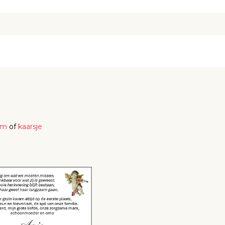
em
of
kaarsje