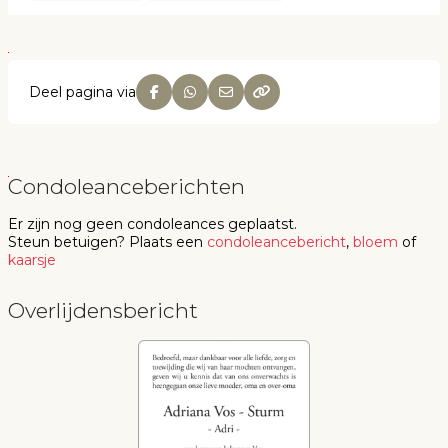
Deel pagina via
Condoleanceberichten
Er zijn nog geen
condoleances
geplaatst.
Steun betuigen
? Plaats een
condoleancebericht
,
bloem
of
kaarsje
Overlijdensbericht