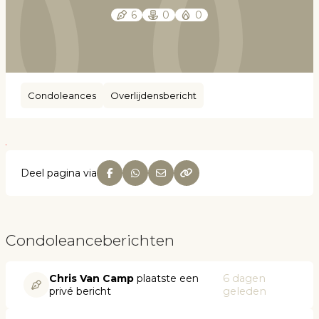
6
0
0
Condoleances
Overlijdensbericht
Deel pagina via
Condoleanceberichten
Chris Van Camp
plaatste een
6 dagen
privé bericht
geleden