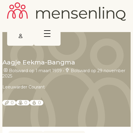
Aagje Eekma-Bangma
Bolsward op 1 maart 1939
•
Bolsward op 29 november
2025
Leeuwarder Courant
0
0
0