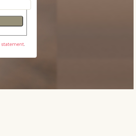
y statement
.