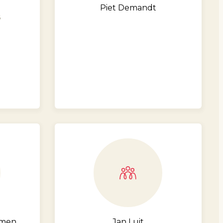
Piet Demandt
6
hmen
Jan Luit