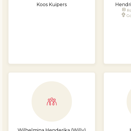
Koos Kuipers
Hendri
Ro
Go
Wilhelmina Henderika (Willy)