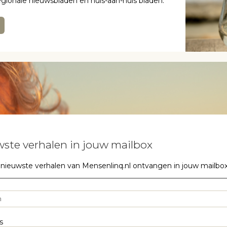
regionale nieuwsbladen en huis-aan-huis bladen.
ste verhalen in jouw mailbox
 nieuwste verhalen van Mensenlinq.nl ontvangen in jouw mailbox? S
s