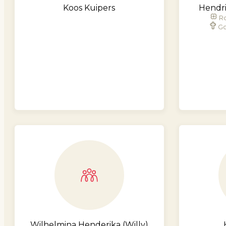
Koos Kuipers
Hendri
Ro
Go
Wilhelmina Henderika (Willy)