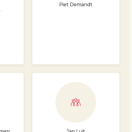
Piet Demandt
6
hmen
Jan Luit