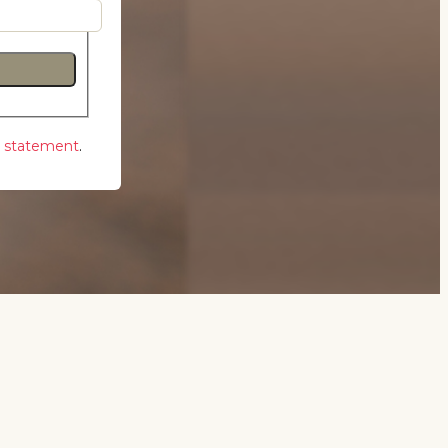
y statement
.