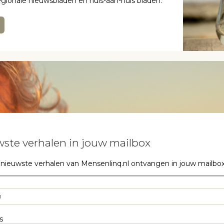
regionale nieuwsbladen en huis-aan-huis bladen.
ste verhalen in jouw mailbox
 nieuwste verhalen van Mensenlinq.nl ontvangen in jouw mailbox? S
s