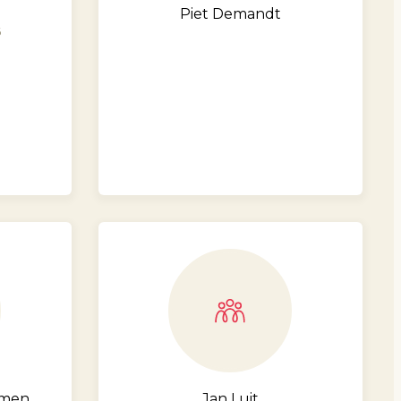
Piet Demandt
6
hmen
Jan Luit