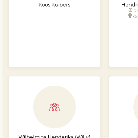
Koos Kuipers
Hendri
Ro
Go
Wilhelmina Henderika (Willy)