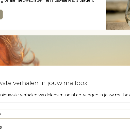
regionale nieuwsbladen en huis-aan-huis bladen.
ste verhalen in jouw mailbox
 nieuwste verhalen van Mensenlinq.nl ontvangen in jouw mailbox? S
s