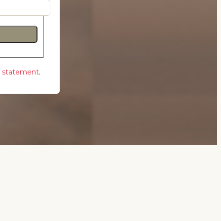
y statement
.