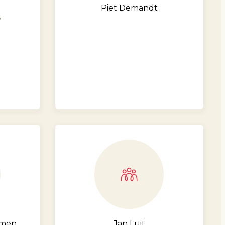
Piet Demandt
6
hmen
Jan Luit