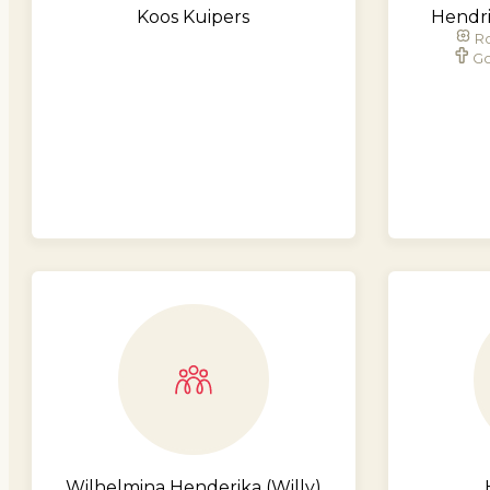
Koos Kuipers
Hendri
Ro
Go
Wilhelmina Henderika (Willy)