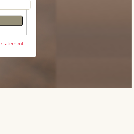
y statement
.