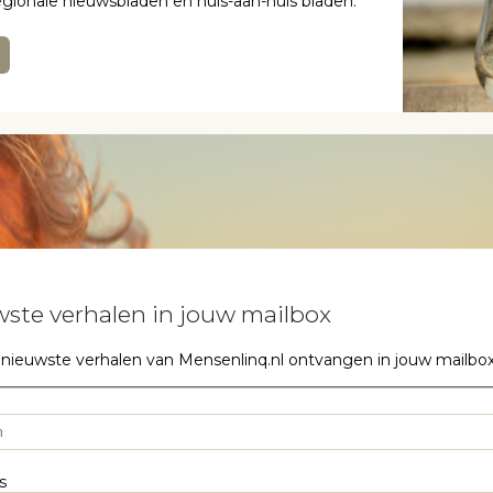
regionale nieuwsbladen en huis-aan-huis bladen.
ste verhalen in jouw mailbox
 nieuwste verhalen van Mensenlinq.nl ontvangen in jouw mailbox? S
s