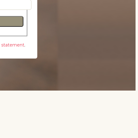
y statement
.