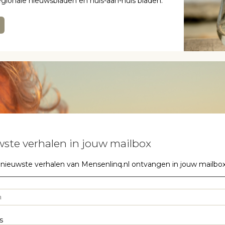
regionale nieuwsbladen en huis-aan-huis bladen.
ste verhalen in jouw mailbox
 nieuwste verhalen van Mensenlinq.nl ontvangen in jouw mailbox? S
s