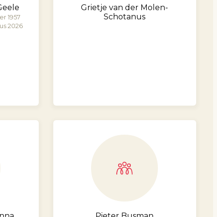
 Geele
Grietje van der Molen-
Schotanus
r 1957
us 2026
anna
Pieter Busman