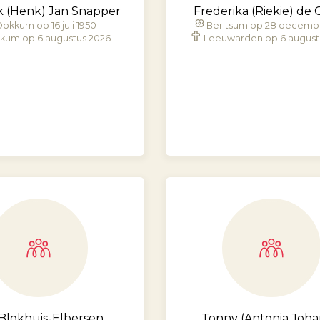
k (Henk) Jan Snapper
Frederika (Riekie) de
Dokkum op 16 juli 1950
Berltsum op 28 decembe
kum op 6 augustus 2026
Leeuwarden op 6 august
 Blokhuis-Elbersen
Tonny (Antonia Joh