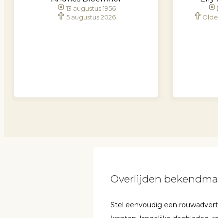
13 augustus 1956
5 augustus 2026
Olde
Overlijden bekendm
Stel eenvoudig een rouwadvertent