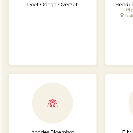
Doet Osinga-Overzet
Hendri
Dok
Andries Bloemhof
Elly